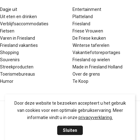
Dagje uit
Entertainment
Uit eten en drinken
Platteland
Verblijfsaccommodaties
Friesland
Fietsen
Friese Vrouwen
Varen in Friesland
De Friese keuken
Friesland vakanties
Winterse taferelen
Shopping
Vakantiefotoreportages
Souvenirs
Friesland op wielen
Streekproducten
Made in Friesland Holland
Toerismebureaus
Over de grens
Humor
Te Koop
Door deze website te bezoeken accepteert u het gebruik
van cookies voor een optimale gebruikservaring. Meer
Over Fries Nieuws
Contact
informatie vindt u in onze
privacyverklaring.
Privacy & Cookies
Sluiten
Realisatie:
Van der Let & Partners