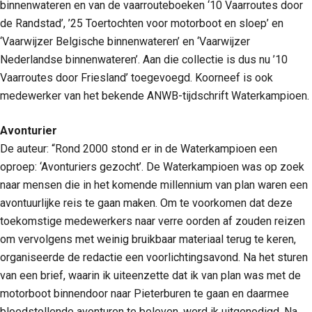
binnenwateren en van de vaarrouteboeken ‘10 Vaarroutes door
de Randstad’, ’25 Toertochten voor motorboot en sloep’ en
‘Vaarwijzer Belgische binnenwateren’ en ‘Vaarwijzer
Nederlandse binnenwateren’. Aan die collectie is dus nu ’10
Vaarroutes door Friesland’ toegevoegd. Koorneef is ook
medewerker van het bekende ANWB-tijdschrift Waterkampioen.
Avonturier
De auteur: “Rond 2000 stond er in de Waterkampioen een
oproep: ‘Avonturiers gezocht’. De Waterkampioen was op zoek
naar mensen die in het komende millennium van plan waren een
avontuurlijke reis te gaan maken. Om te voorkomen dat deze
toekomstige medewerkers naar verre oorden af zouden reizen
om vervolgens met weinig bruikbaar materiaal terug te keren,
organiseerde de redactie een voorlichtingsavond. Na het sturen
van een brief, waarin ik uiteenzette dat ik van plan was met de
motorboot binnendoor naar Pieterburen te gaan en daarmee
bloedstollende avonturen te beleven, werd ik uitgenodigd. Na