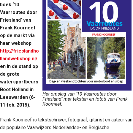
boek ‘10
Vaarroutes door
Friesland’ van
Frank Koorneef
op de markt via
haar webshop
http://frieslandho
llandwebshop.nl/
en in de stand op
de grote
watersportbeurs
Boot Holland in
Het omslag van ’10 Vaarroutes door
Leeuwarden (6-
Friesland’ met teksten en foto’s van Frank
Koorneef.
11 feb. 2015).
Frank Koorneef is tekstschrijver, fotograaf, gitarist en auteur van
de populaire Vaarwijzers Nederlandse- en Belgische