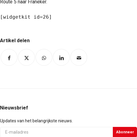
Route 5 naar Franeker.
[widgetkit id=26]
Artikel delen
Nieuwsbrief
Updates van het belangrijkste nieuws.
E-
Abonneer