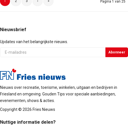
1
2
3
›
»
Pagina 1 van 25
Nieuwsbrief
Updates van het belangrijkste nieuws.
E-
Abonneer
mail
Nieuws over recreatie, toerisme, winkelen, uitgaan en bedrijven in
Friesland en omgeving. Gouden Tips voor speciale aanbiedingen,
evenementen, shows & acties.
Copyright © 2026 Fries Nieuws
Nuttige informatie delen?