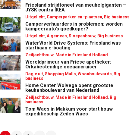
Friesland strijdtoneel van meubelgiganten –
JYSK contra IKEA
Uitgelicht
,
Camperparken en -plaatsen
,
Big business
Camperverhuurders in problemen: worden
kampeerauto’s goedkoper?
Uitgelicht
,
Algemeen
,
Sloepenbouw
,
Big business
WaterWorld Drive Systems: Friesland was
startbaan e-boating
Zeiljachtbouw
,
Made in Friesland Holland
Wereldprimeur van Friese apotheker:
Orkabestendige oceaancruiser
Dagje uit
,
Shopping Malls
,
Woonboulevards
,
Big
business
Home Center Wolvega opent grootste
keukenboulevard van Nederland
Zeiljachtbouw
,
Made in Friesland Holland
,
Big
business
Tom Waes in Makkum voor start bouw
expeditieschip Zeilen Waes