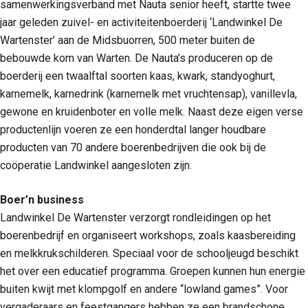
samenwerkingsverband met Nauta senior heeft, startte twee
jaar geleden zuivel- en activiteitenboerderij ‘Landwinkel De
Wartenster’ aan de Midsbuorren, 500 meter buiten de
bebouwde kom van Warten. De Nauta’s produceren op de
boerderij een twaalftal soorten kaas, kwark, standyoghurt,
karnemelk, karnedrink (karnemelk met vruchtensap), vanillevla,
gewone en kruidenboter en volle melk. Naast deze eigen verse
productenlijn voeren ze een honderdtal langer houdbare
producten van 70 andere boerenbedrijven die ook bij de
coöperatie Landwinkel aangesloten zijn.
Boer’n business
Landwinkel De Wartenster verzorgt rondleidingen op het
boerenbedrijf en organiseert workshops, zoals kaasbereiding
en melkkrukschilderen. Speciaal voor de schooljeugd beschikt
het over een educatief programma. Groepen kunnen hun energie
buiten kwijt met klompgolf en andere “lowland games”. Voor
vergaderaars en feestgangers hebben ze een brandschone