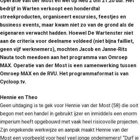
Operatie van der Most en wel op Ned 2 om 21.20 uur. Het
bedrijf in Warten verkoopt een honderdtal
streekproducten, organiseert excursies, feestjes en
business events, maar kwam niet zo van de grond als de
eigenaren verwacht hadden.
Hoewel De Wartenster niet
aan de criteria voor deelname voldeed (niet bijna failliet,
geen vijf werknemers), mochten Jacob en Janne-Rits
Nauta toch meedoen aan het programma van Omroep
MAX. Operatie van der Most is een samenwerking tussen
Omroep MAX en de RVU. Het programmaformat is van
Cycloop.tv.
Hennie en Theo
Geen uitdaging is te gek voor Hennie van der Most (58) die ooit
begon met een handel in gebruikt ijzer en inmiddels een enorm
imperium heeft opgebouwd met vaak heel risicovolle projecten.
Zijn ongekende werkwijze en aanpak maakt Hennie van der
Most een voorbeeld voor heel veel jonge ondernemers! “Durf je