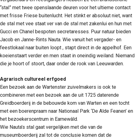
“stal” met twee openslaande deuren voor het ultieme contact
met frisse Friese buitenlucht. Het stinkt er absoluut niet, want
de stal met vee staat ver van de stal met zakenlui en hun met
Gucci en Chanel bespoten secretaresses. Puur natuur bieden
Jacob en Janne-Rints Nauta. Wie vanuit het vergader- en
feestlokaal naar buiten loopt , stapt direct in de appelhof. Een
koeienstaart verder en men staat in oneindig weiland. Niemand
die je hoort of stoort, daar onder de rook van Leeuwarden.
Agrarisch cultureel erfgoed
Een bezoek aan de Wartenster zuivelmakers is ook te
combineren met een bezoek aan de uit 1725 daterende
Greidboerderij in de bebouwde kom van Warten en een tocht
met een boerenpraam naar Nationaal Park ‘De Alde Feanen’ en
het bezoekerscentrum in Earnewâld.
Wie Nauta’s stal gaat vergelijken met die van de
museumboerderij zal tot de conclusie komen dat de