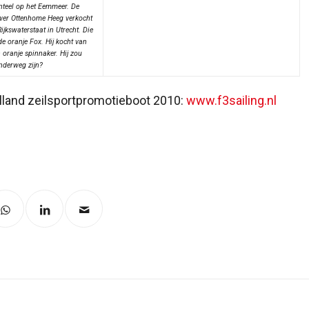
nteel op het Eemmeer. De
wer Ottenhome Heeg verkocht
jkswaterstaat in Utrecht. Die
 de oranje Fox. Hij kocht van
 oranje spinnaker. Hij zou
nderweg zijn?
olland zeilsportpromotieboot 2010:
www.f3sailing.nl