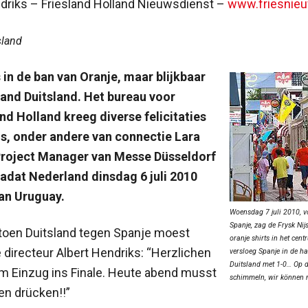
ndriks – Friesland Holland Nieuwsdienst –
www.friesnieu
sland
s in de ban van Oranje, maar blijkbaar
and Duitsland. Het bureau voor
nd Holland kreeg diverse felicitaties
ns, onder andere van connectie Lara
Project Manager van Messe Düsseldorf
nadat Nederland dinsdag 6 juli 2010
an Uruguay.
Woensdag 7 juli 2010, v
Spanje, zag de Frysk Nij
 toen Duitsland tegen Spanje moest
oranje shirts in het cen
 directeur Albert Hendriks: “Herzlichen
versloeg Spanje in de ha
Duitsland met 1-0… Op de
 Einzug ins Finale. Heute abend musst
schimmeln, wir können 
n drücken!!”