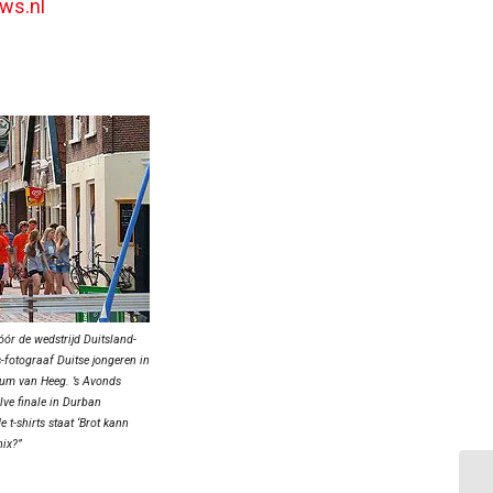
ws.nl
óór de wedstrijd Duitsland-
s-fotograaf Duitse jongeren in
trum van Heeg. ’s Avonds
lve finale in Durban
 t-shirts staat ‘Brot kann
nix?”