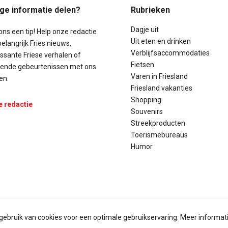
ige informatie delen?
Rubrieken
Dagje uit
ons een tip! Help onze redactie
Uit eten en drinken
elangrijk Fries nieuws,
Verblijfsaccommodaties
essante Friese verhalen of
Fietsen
lende gebeurtenissen met ons
Varen in Friesland
en.
Friesland vakanties
Shopping
e redactie
Souvenirs
Streekproducten
Toerismebureaus
Humor
ebruik van cookies voor een optimale gebruikservaring. Meer informati