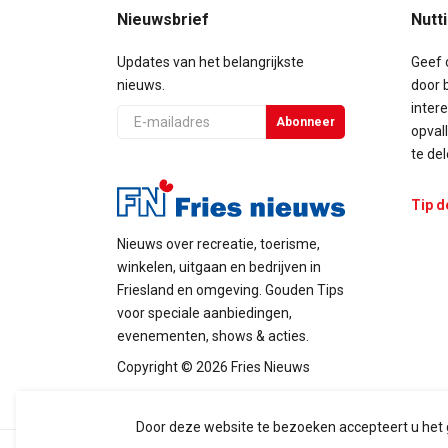
Nieuwsbrief
Nutt
Updates van het belangrijkste
Geef 
nieuws.
door b
inter
E-
Abonneer
opval
mail
te del
Tip d
Nieuws over recreatie, toerisme,
winkelen, uitgaan en bedrijven in
Friesland en omgeving. Gouden Tips
voor speciale aanbiedingen,
evenementen, shows & acties.
Copyright © 2026 Fries Nieuws
Door deze website te bezoeken accepteert u het g