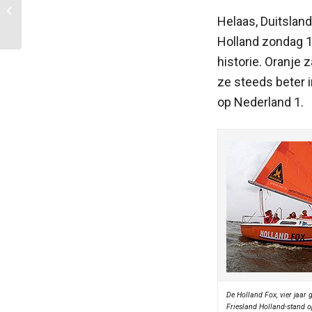
steken 8 miljoen in
Helaas, Duitsland
walvoorzieningen Heeg
e.o.
Holland zondag 11
historie. Oranje 
ze steeds beter i
op Nederland 1.
De Holland Fox, vier jaar 
Friesland Holland-stand o