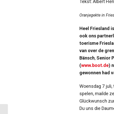
Tekst: Albert He
Oranjegekte in Frie
Heel Friesland i
ook ons partnerl
toerisme Friesla
van over de gre
Bänsch
,
Senior 
(
www.boot.de
) 
gewonnen had v
Woensdag 7 juli,
spelen, mailde ze
Glückwunsch zum
Du uns die Daume
Provincie en gemeente