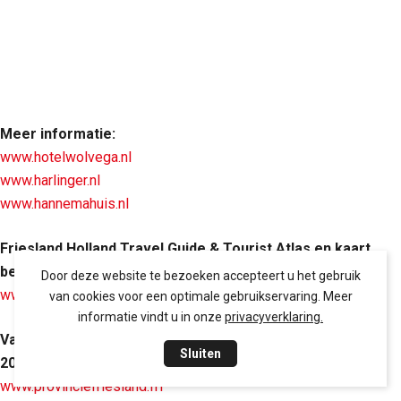
Meer informatie:
www.hotelwolvega.nl
www.harlinger.nl
www.hannemahuis.nl
Friesland Holland Travel Guide & Tourist Atlas en kaart
bestellen?
Door deze website te bezoeken accepteert u het gebruik
www.frieslandhollandwebshop.nl
van cookies voor een optimale gebruikservaring. Meer
informatie vindt u in onze
privacyverklaring.
Vakantiebestemming Friesland Holland (Best in Travel
Sluiten
2018 volgens Lonely Planet):
www.provinciefriesland.frl