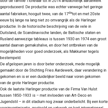
door de familie Tichelaar tot in 2014 ambachtelijk aardewerk
geproduceerd. De productie was echter vanwege het geringe
de
aantal fabrieken, hooguit twee, van de 17
tot en met 20ste
eeuw bij lange na lang niet zo omvangrijk als de Harlinger
productie. In de historische beschrijving van de vele in
Duitsland, de Scandinavische landen, de Baltische staten en
Rusland aanwezige tableaus is tussen 1930 en 1974 een groot
aantal daarvan gemakshalve, en door het ontbreken van de
mogelijkheden voor goed onderzoek, als Makkumer tegels
bestempeld.
De afgelopen jaren is door beter onderzoek, mede mogelijk
gemaakt door de Stichting Fries Aardewerk, daar verandering in
gekomen en is er een duidelijker beeld naar voren gekomen
van de grote Harlinger productie.
Ook de laatste Harlinger productie van de Firma Van Hulst
tussen 1850-1933 is – met invloeden van Art-Deco en
Jugendstil – in dit stadium nog zwaar onderbelicht. Bij een korte
voorinventarisatie, gestoeld op vakwerk en kort internationaal