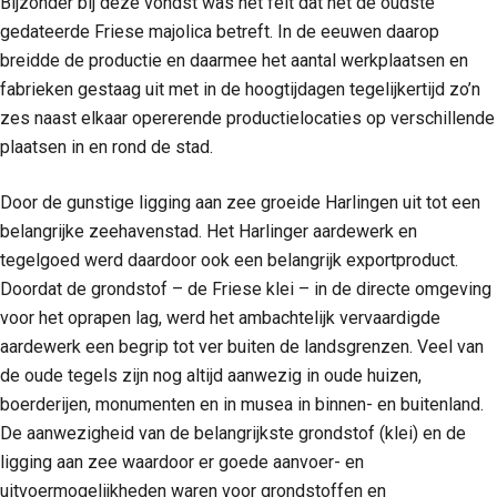
Bijzonder bij deze vondst was het feit dat het de oudste
gedateerde Friese majolica betreft. In de eeuwen daarop
breidde de productie en daarmee het aantal werkplaatsen en
fabrieken gestaag uit met in de hoogtijdagen tegelijkertijd zo’n
zes naast elkaar opererende productielocaties op verschillende
plaatsen in en rond de stad.
Door de gunstige ligging aan zee groeide Harlingen uit tot een
belangrijke zeehavenstad. Het Harlinger aardewerk en
tegelgoed werd daardoor ook een belangrijk exportproduct.
Doordat de grondstof – de Friese klei – in de directe omgeving
voor het oprapen lag, werd het ambachtelijk vervaardigde
aardewerk een begrip tot ver buiten de landsgrenzen. Veel van
de oude tegels zijn nog altijd aanwezig in oude huizen,
boerderijen, monumenten en in musea in binnen- en buitenland.
De aanwezigheid van de belangrijkste grondstof (klei) en de
ligging aan zee waardoor er goede aanvoer- en
uitvoermogelijkheden waren voor grondstoffen en