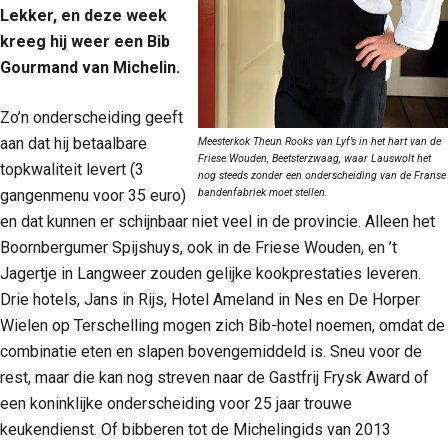
Lekker, en deze week
kreeg hij weer een Bib
Gourmand van Michelin.
Zo’n onderscheiding geeft
aan dat hij betaalbare
Meesterkok Theun Rooks van Lyf’s in het hart van de
Friese Wouden, Beetsterzwaag, waar Lauswolt het
topkwaliteit levert (3
nog steeds zonder een onderscheiding van de Franse
bandenfabriek moet stellen.
gangenmenu voor 35 euro)
en dat kunnen er schijnbaar niet veel in de provincie. Alleen het
Boornbergumer Spijshuys, ook in de Friese Wouden, en ’t
Jagertje in Langweer zouden gelijke kookprestaties leveren.
Drie hotels, Jans in Rijs, Hotel Ameland in Nes en De Horper
Wielen op Terschelling mogen zich Bib-hotel noemen, omdat de
combinatie eten en slapen bovengemiddeld is. Sneu voor de
rest, maar die kan nog streven naar de Gastfrij Frysk Award of
een koninklijke onderscheiding voor 25 jaar trouwe
keukendienst. Of bibberen tot de Michelingids van 2013