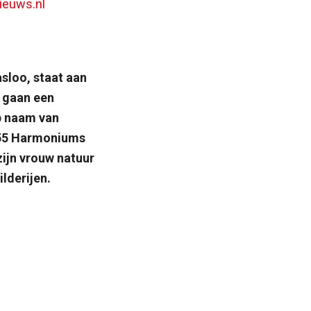
ieuws.nl
sloo, staat aan
l gaan een
p naam van
 55 Harmoniums
zijn vrouw natuur
lderijen.