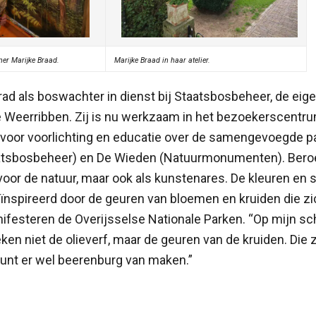
ner Marijke Braad.
Marijke Braad in haar atelier.
ad als boswachter in dienst bij Staatsbosbeheer, de eig
e Weerribben. Zij is nu werkzaam in het bezoekerscentrum
 voor voorlichting en educatie over de samengevoegde p
atsbosbeheer) en De Wieden (Natuurmonumenten). Bero
g voor de natuur, maar ook als kunstenares. De kleuren en s
geïnspireerd door de geuren van bloemen en kruiden die z
nifesteren de Overijsselse Nationale Parken. “Op mijn schi
eken niet de olieverf, maar de geuren van de kruiden. Die z
 kunt er wel beerenburg van maken.”