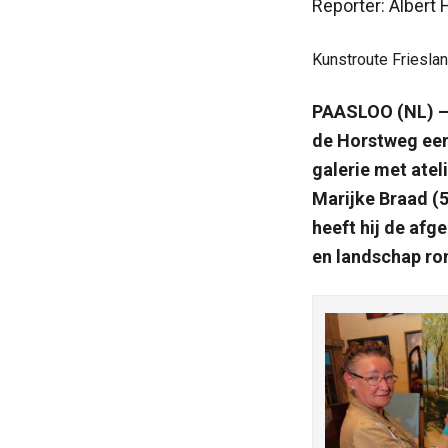
Reporter: Albert
Kunstroute Friesla
PAASLOO (NL) – V
de Horstweg een
galerie met ate
Marijke Braad (
heeft hij de afg
en landschap ro