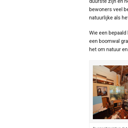
duurste zijn en he
bewoners veel be
natuurlijke als he
Wie een bepaald l
een boomwal graa
het om natuur en 