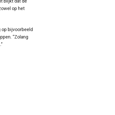
t blijkt dat de
zowel op het
 op bijvoorbeeld
ppen. “Zolang
.”