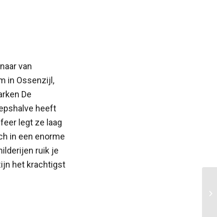
enaar van
 in Ossenzijl,
arken De
epshalve heeft
feer legt ze laag
ich in een enorme
lderijen ruik je
ijn het krachtigst