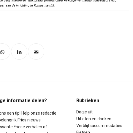
oerderij. Marijke en Henk Braad, professioneel kerkorgel- en harmoniumrestaurateur,
aar aan de inrichting in Romaanse stijl.
ige informatie delen?
Rubrieken
Dagje uit
ons een tip! Help onze redactie
Uit eten en drinken
elangrijk Fries nieuws,
Verblijfsaccommodaties
essante Friese verhalen of
Fietsen