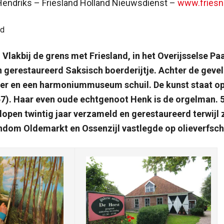
 Hendriks – Friesland Holland Nieuwsdienst –
www.friesn
nd
lakbij de grens met Friesland, in het Overijsselse Paa
 gerestaureerd Saksisch boerderijtje. Achter de geve
lier en een harmoniummuseum schuil. De kunst staat o
57). Haar even oude echtgenoot Henk is de orgelman.
elopen twintig jaar verzameld en gerestaureerd terwijl 
ndom Oldemarkt en Ossenzijl vastlegde op olieverfschi