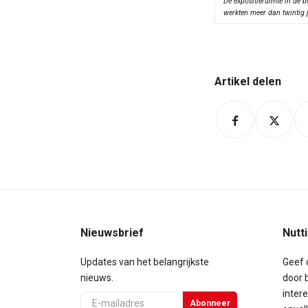
De expositieruimte in de b
werkten meer dan twintig j
Artikel delen
Nieuwsbrief
Nutt
Updates van het belangrijkste
Geef 
nieuws.
door b
inter
E-
Abonneer