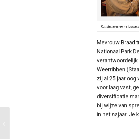
Kunstenares en natuurken
Mevrouw Braad tr
Nationaal Park D
verantwoordelijk
Weerribben (Sta
zij al 25 jaar oo
voor laag vast, 
diversificatie ma
bij wijze van spr
in het najaar. Je
Fryslân Fan: Victor
Cnossen